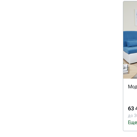
Мод
63 
до 3
Еще