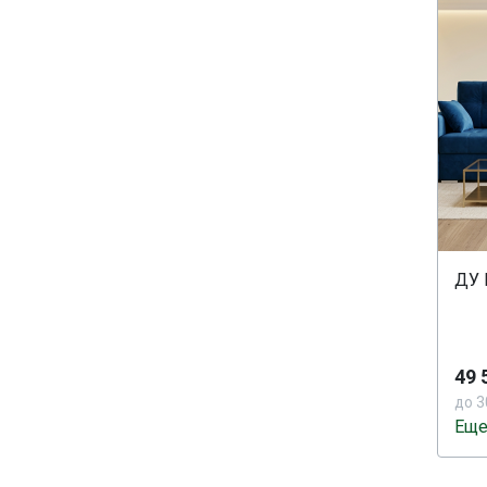
ДУ 
49 
до 3
Еще