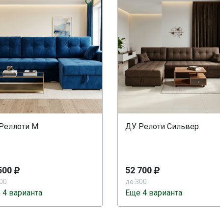
Реллоти М
ДУ Релоти Сильвер
500
52 700
00
до 300
 4 варианта
Еще 4 варианта