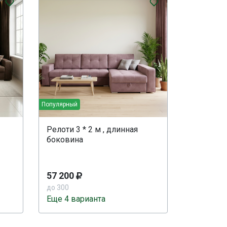
Популярный
Релоти 3 * 2 м , длинная
боковина
57 200
до 300
Еще 4 варианта