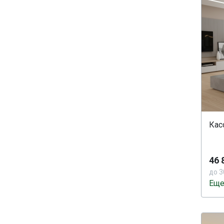
Кас
46 
до 3
Еще