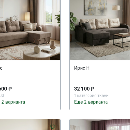
с
Ирис Н
600
32 100
00
1 категория ткани
 2 варианта
Еще 2 варианта