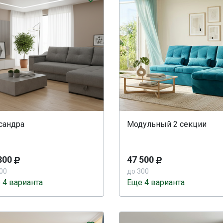
сандра
Модульный 2 секции
800
47 500
00
до 300
 4 варианта
Еще 4 варианта