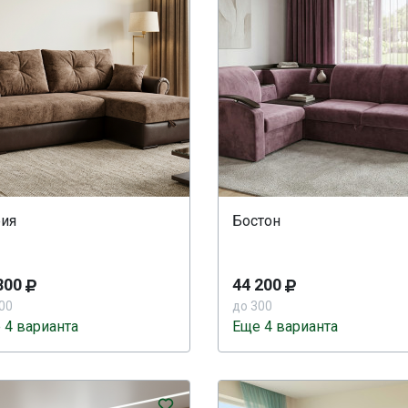
ия
Бостон
800
44 200
00
до 300
 4 варианта
Еще 4 варианта