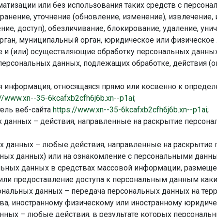
атизации или без использования таких средств с персона
ранение, уточнение (обновление, изменение), извлечение,
ние, доступ), обезличивание, блокирование, удаление, ун
рган, муниципальный орган, юридическое или физическое 
 и (или) осуществляющие обработку персональных данных
персональных данных, подлежащих обработке, действия (
 информация, относящаяся прямо или косвенно к опреде
://www.xn--35-6kcafxb2cfh6j6b.xn--p1ai
;
ель веб-сайта
https://www.xn--35-6kcafxb2cfh6j6b.xn--p1ai
;
 данных – действия, направленные на раскрытие персона
х данных – любые действия, направленные на раскрытие
ьных данных) или на ознакомление с персональными данны
льных данных в средствах массовой информации, размещ
или предоставление доступа к персональным данным как
ональных данных – передача персональных данных на терр
тва, иностранному физическому или иностранному юридиче
нных – любые действия, в результате которых персональ