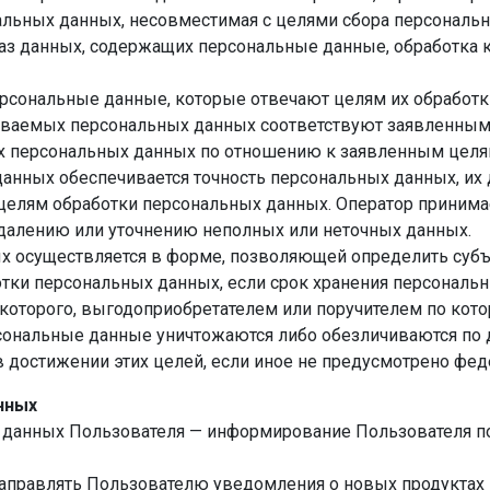
альных данных, несовместимая с целями сбора персональ
аз данных, содержащих персональные данные, обработка к
рсональные данные, которые отвечают целям их обработк
ваемых персональных данных соответствуют заявленным 
 персональных данных по отношению к заявленным целям
анных обеспечивается точность персональных данных, их д
 целям обработки персональных данных. Оператор приним
удалению или уточнению неполных или неточных данных.
х осуществляется в форме, позволяющей определить субъ
отки персональных данных, если срок хранения персонал
 которого, выгодоприобретателем или поручителем по кот
ональные данные уничтожаются либо обезличиваются по д
в достижении этих целей, если иное не предусмотрено фе
нных
 данных Пользователя — информирование Пользователя п
аправлять Пользователю уведомления о новых продуктах 