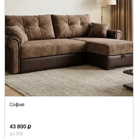
София
43 800
до 300